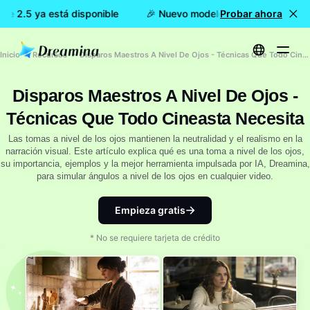
e 2.5 ya está disponible
🎉 Nuevo modelo DISPONIBLE: Dream
Probar ahora
Inicio
Recursos
Disparos Maestros A Nivel De Ojos - Técnicas Que Todo Cineasta Necesita
Disparos Maestros A Nivel De Ojos -
Técnicas Que Todo Cineasta Necesita
Las tomas a nivel de los ojos mantienen la neutralidad y el realismo en la
narración visual. Este artículo explica qué es una toma a nivel de los ojos,
su importancia, ejemplos y la mejor herramienta impulsada por IA, Dreamina,
para simular ángulos a nivel de los ojos en cualquier video.
Empieza gratis
* No se requiere tarjeta de crédito