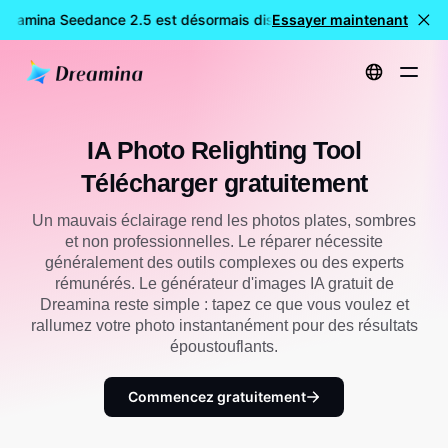
Dreamina Seedance 2.5 est désormais disponible
Essayer maintenant
🎉 Nouveau mo
Accueil
Créer
IA Photo Relighting Tool Télécharger gratuitement
IA Photo Relighting Tool
Télécharger gratuitement
Un mauvais éclairage rend les photos plates, sombres
et non professionnelles. Le réparer nécessite
généralement des outils complexes ou des experts
rémunérés. Le générateur d'images IA gratuit de
Dreamina reste simple : tapez ce que vous voulez et
rallumez votre photo instantanément pour des résultats
époustouflants.
Commencez gratuitement