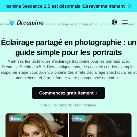
: Dreamina Seedance 2.5 est désormais disponible
Essayer maintenant
🎉 Nouveau 
Accueil
Ressource
Éclairage partagé en photographie : un guide simple pour les portraits
Éclairage partagé en photographie : un
guide simple pour les portraits
Maîtrisez les techniques d'éclairage fractionné pour les portraits avec
Dreamina Seedream 5,0. Des configurations, des conseils et des exemples
étape par étape vous aident à obtenir des effets d'éclairage spectaculaires et
accrocheurs et à transformer votre photographie de portrait.
Commencez gratuitement
* Aucune carte de crédit requise