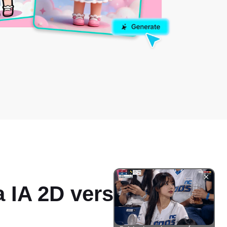
a
IA 2D vers 3D