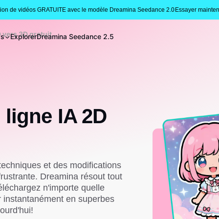
tion de vidéos GRATUITE avec le modèle Dreamina Seedance 2.0
Essayer mainten
 vers 3D gratuit
gs
Explorer
Dreamina Seedance 2.5
 ligne IA 2D
techniques et des modifications
rustrante. Dreamina résout tout
éléchargez n'importe quelle
er instantanément en superbes
ourd'hui!