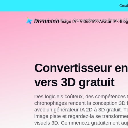
Créa
Accueil
Outils
Convertisseur en ligne IA 2D
Image IA
Vidéo IA
Avatar IA
Blo
Convertisseur en
vers 3D gratuit
Des logiciels coûteux, des compétences 
chronophages rendent la conception 3D f
avec un générateur IA 2D à 3D gratuit. T
image plate et regardez-la se transform
visuels 3D. Commencez gratuitement auj