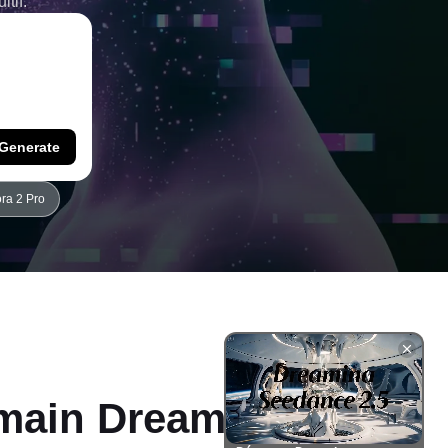
tif.
Generate
ra 2 Pro
umain Dreamina IA