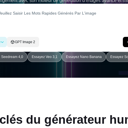
ngement avec son moteur de génération d'images avancé et intui
e
GPT Image 2
 Seedream 4,0
Essayez Veo 3,1
Essayez Nano Banana
Essayez So
 clés du générateur h