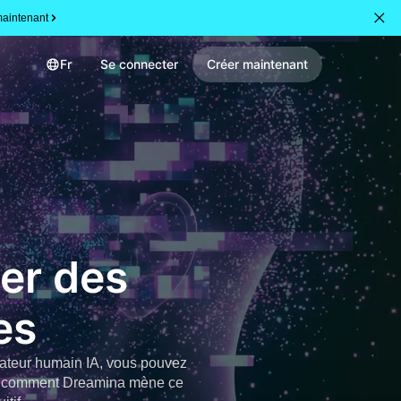
aintenant
Fr
Se connecter
Créer maintenant
er des
es
rateur humain IA, vous pouvez
rez comment Dreamina mène ce