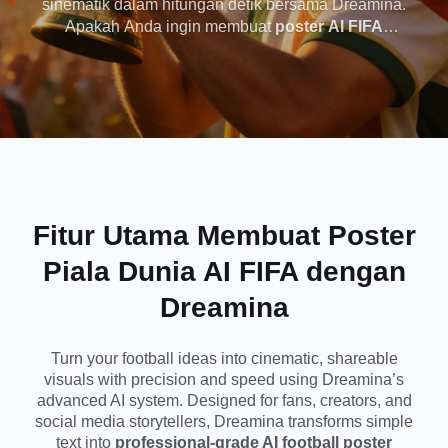
sinematik dalam hitungan detik bersama Dreamina.
Apakah Anda ingin membuat
poster AI FIFA
- Salin & Tempel
World Cup
, menghasilkan prompt poster sepak
bola AI viral, atau merancang gambar AI Piala
Prompt Sepak Bola
Dunia yang realistis, generator berbasis prompt
kami membantu Anda menghasilkan poster
Viral
olahraga berkualitas studio tanpa keterampilan
desain apa pun.
Fitur Utama Membuat
Poster
Piala Dunia AI FIFA
dengan
Dreamina
Turn your football ideas into cinematic, shareable
visuals with precision and speed using Dreamina’s
advanced AI system. Designed for fans, creators, and
social media storytellers, Dreamina transforms simple
text into
professional-grade AI football poster