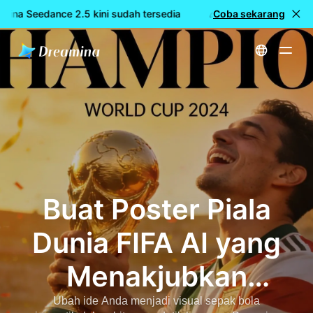
mina Seedance 2.5 kini sudah tersedia
🎉 Model baru LIVE: Dr
Coba sekarang
Beranda
Generator Poster Piala Dunia AI FIFA | Prompt Salin Tempel untuk Gambar Sepak Bola Viral
Buat Poster Piala
Dunia FIFA AI yang
Menakjubkan
dengan Dreamina
Ubah ide Anda menjadi visual sepak bola