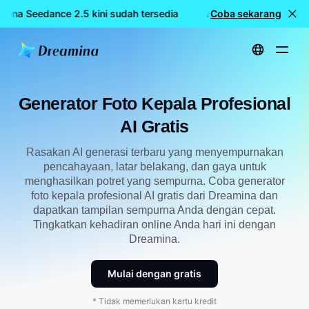
mina Seedance 2.5 kini sudah tersedia
🎉 Model baru LIVE: Dr
Coba sekarang
Beranda
Membuat
Generator Foto Profesional AI Gratis
Generator Foto Kepala Profesional
AI Gratis
Rasakan AI generasi terbaru yang menyempurnakan
pencahayaan, latar belakang, dan gaya untuk
menghasilkan potret yang sempurna. Coba generator
foto kepala profesional AI gratis dari Dreamina dan
dapatkan tampilan sempurna Anda dengan cepat.
Tingkatkan kehadiran online Anda hari ini dengan
Dreamina.
Mulai dengan gratis
* Tidak memerlukan kartu kredit