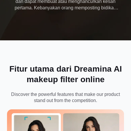
dan dapat membuat atau menghancurkan kesan
pertama. Kebanyakan orang memposting bidikan
yang belum diedit, tetapi dengan filter riasan AI
gratis Dreamina, setiap foto mendapatkan polesan
berkualitas studio untuk memukau pengikut dan
membuka peluang.
Fitur utama dari Dreamina AI
makeup filter online
Discover the powerful features that make our product
stand out from the competition.