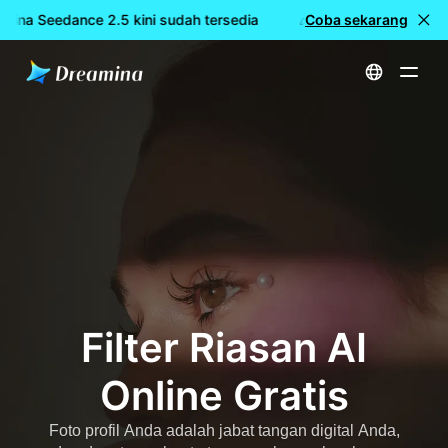
mina Seedance 2.5 kini sudah tersedia
🎉 Model baru LIVE: Dr
Coba sekarang
Beranda
Membuat
Filter Riasan AI Online Gratis
Filter Riasan AI
Online Gratis
Foto profil Anda adalah jabat tangan digital Anda,