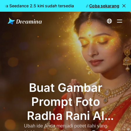
ina Seedance 2.5 kini sudah tersedia
🎉 Model baru LIVE: Dre
Coba sekarang
Beranda
Radha Rani AI Photo Prompt - Gambar Dewi Sinematik Ilahi | Dreamina
Buat Gambar
Prompt Foto
Radha Rani AI
yang Menakjubkan
Ubah ide Anda menjadi potret ilahi yang