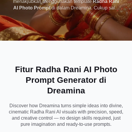
menakjubkan menggunakan template
Radha Rani
AI Photo Prompt
di dalam Dreamina. Cukup salin
dengan Dreamina
dan tempel petunjuk gaya Gemini yang sudah jadi
untuk menghasilkan gambar dewi sinematik dalam
hitungan detik - sempurna untuk media sosial,
pengeditan estetika, dan kreasi seni AI spiritual.
Tidak diperlukan keterampilan desain, cukup
masukkan prompt Anda dan biarkan Dreamina
menghidupkan visi Anda dengan generasi AI yang
sangat realistis dan berkualitas tinggi.
Fitur Radha Rani AI Photo
Prompt Generator di
Dreamina
Discover how Dreamina turns simple ideas into divine,
cinematic Radha Rani AI visuals with precision, speed,
and creative control — no design skills required, just
pure imagination and ready-to-use prompts.