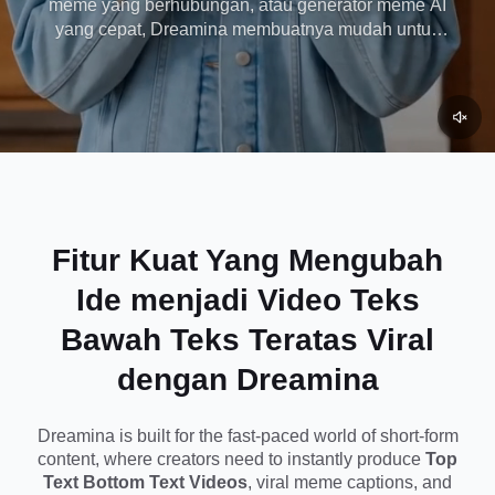
meme yang berhubungan, atau generator meme AI
yang cepat, Dreamina membuatnya mudah untuk
Dreamina
membuat konten yang terasa asli dari budaya
internet saat ini.
Fitur Kuat Yang Mengubah
Ide menjadi Video Teks
Bawah Teks Teratas Viral
dengan Dreamina
Dreamina is built for the fast-paced world of short-form
content, where creators need to instantly produce
Top
Text Bottom Text Videos
, viral meme captions, and