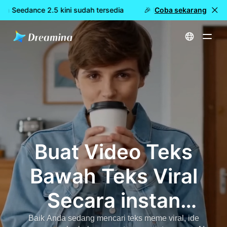
na Seedance 2.5 kini sudah tersedia
🎉 Model baru LIVE: Drea
Coba sekarang
Beranda
Membuat
Generator Video Teks Bawah Teks Atas - Buat Video Viral TikTok Meme Secara instan dengan AI
Buat Video Teks
Bawah Teks Viral
Secara instan
dengan AI di
Baik Anda sedang mencari teks meme viral, ide