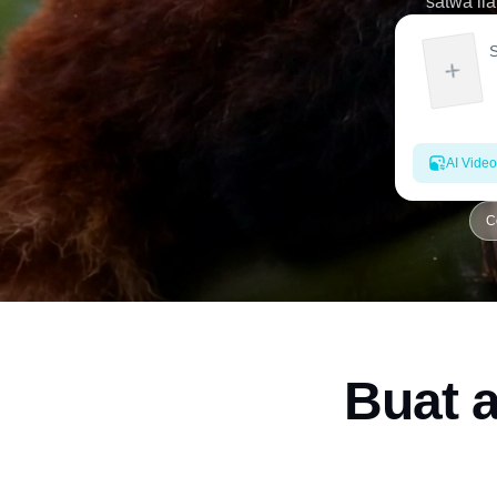
satwa li
AI Video
C
Buat a