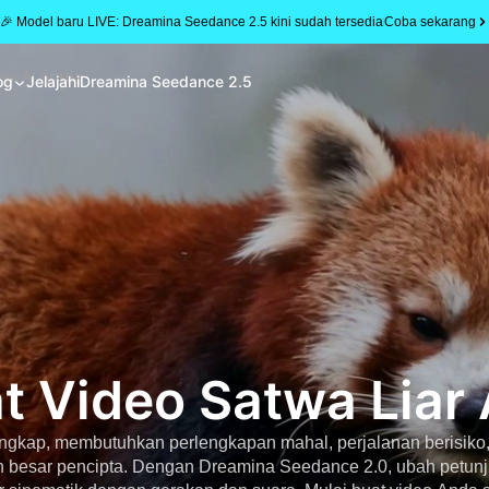
🎉 Model baru LIVE: Dreamina Seedance 2.5 kini sudah tersedia
Coba sekarang
r AI gratis
og
Jelajahi
Dreamina Seedance 2.5
 Video Satwa Liar A
tangkap, membutuhkan perlengkapan mahal, perjalanan berisiko,
n besar pencipta. Dengan Dreamina Seedance 2.0, ubah petunj