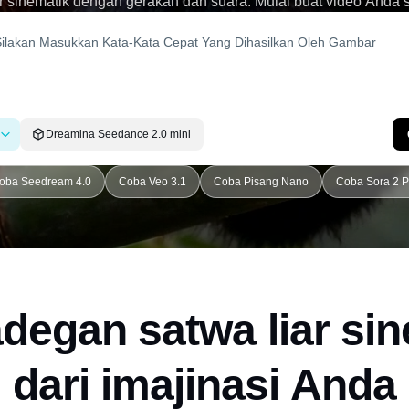
ar sinematik dengan gerakan dan suara. Mulai buat video Anda 
Dreamina Seedance 2.0 mini
oba Seedream 4.0
Coba Veo 3.1
Coba Pisang Nano
Coba Sora 2 P
degan satwa liar si
dari imajinasi Anda