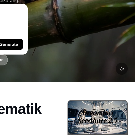
sekarang.
Generate
ro
nematik