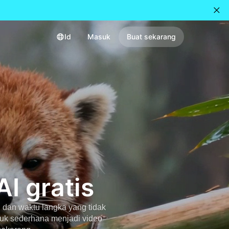
Id
Masuk
Buat sekarang
I gratis
 dan waktu langka yang tidak
uk sederhana menjadi video