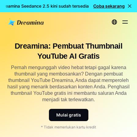
 Dreamina Seedance 2.5 kini sudah tersedia
Coba sekarang
🎉 Model baru LIV
Beranda
Membuat
Pembuat Thumbnail YouTube AI Gratis
Dreamina: Pembuat Thumbnail
YouTube AI Gratis
Pernah mengunggah video hebat tetapi gagal karena
thumbnail yang membosankan? Dengan pembuat
thumbnail YouTube Dreamina, Anda dapat memperoleh
hasil yang menarik berdasarkan konten Anda. Penghasil
thumbnail YouTube gratis ini membantu saluran Anda
menjadi tak terlewatkan.
Mulai gratis
* Tidak memerlukan kartu kredit