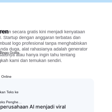
ren
aan secara gratis kini menjadi kenyataan 
I. Startup dengan anggaran terbatas dan 
buat logo profesional tanpa menghabiskan 
nda duga, alat rahasianya adalah generator 
Bingo Gratis
atunya atau hanya ingin tahu tentang 
ngkah kami dan temukan sendiri.
 Online
n
an Teks ke
ks Penghenti
perusahaan AI menjadi viral