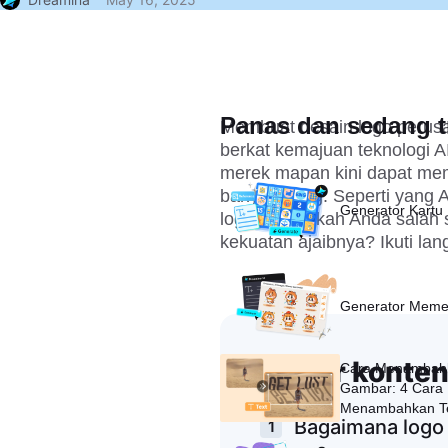
Panas dan sedang t
Membuat desain logo perusah
berkat kemajuan teknologi A
merek mapan kini dapat mem
banyak uang. Seperti yang A
Generator Kartu 
logo AI. Apakah Anda salah s
kekuatan ajaibnya? Ikuti la
Generator Meme
Daftar konte
Cara Menambahk
Gambar: 4 Cara
Menambahkan Te
Bagaimana logo 
Gulir