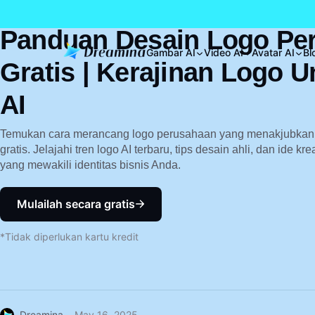
Panduan Desain Logo Pe
Gambar AI
Video AI
Avatar AI
Bl
Gratis | Kerajinan Logo 
AI
Temukan cara merancang logo perusahaan yang menakjubkan
gratis. Jelajahi tren logo AI terbaru, tips desain ahli, dan ide k
yang mewakili identitas bisnis Anda.
Mulailah secara gratis
*Tidak diperlukan kartu kredit
Dreamina
May 16, 2025