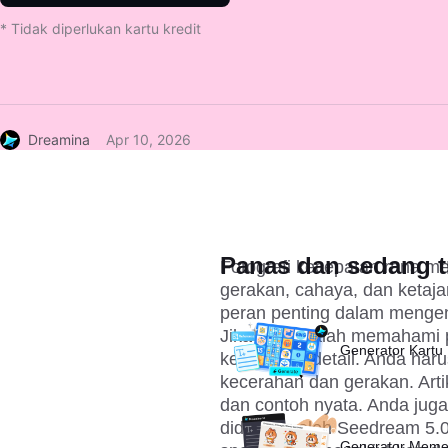
* Tidak diperlukan kartu kredit
Dreamina
Apr 10, 2026
Panas dan sedang t
Fotografi kecepatan rana m
gerakan, cahaya, dan ketaja
peran penting dalam menge
Jika Anda salah memahami 
Generator Kartu 
kehilangan detail. Anda ha
kecerahan dan gerakan. Arti
dan contoh nyata. Anda ju
didukung oleh 
Seedream 5.0
Generator Meme