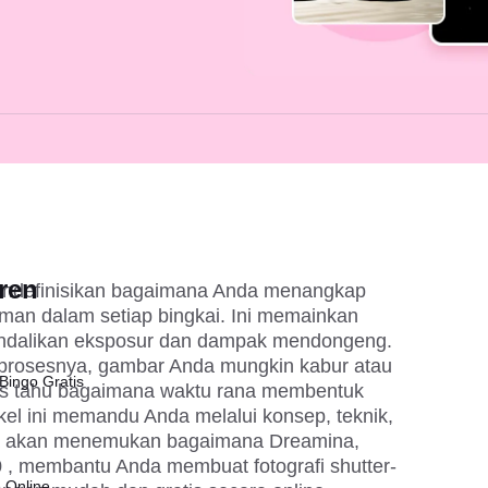
ren
endefinisikan bagaimana Anda menangkap 
man dalam setiap bingkai. Ini memainkan 
ndalikan eksposur dan dampak mendongeng. 
prosesnya, gambar Anda mungkin kabur atau 
Bingo Gratis
rus tahu bagaimana waktu rana membentuk 
kel ini memandu Anda melalui konsep, teknik, 
ga akan menemukan bagaimana Dreamina, 
 
, membantu Anda membuat fotografi shutter-
 Online