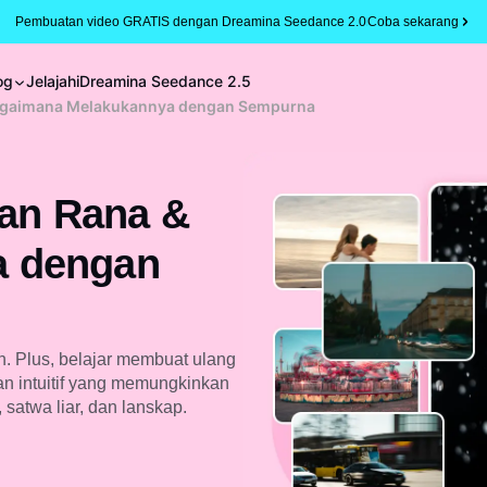
Pembuatan video GRATIS dengan Dreamina Seedance 2.0
Coba sekarang
og
Jelajahi
Dreamina Seedance 2.5
 Bagaimana Melakukannya dengan Sempurna
tan Rana &
a dengan
an. Plus, belajar membuat ulang
n intuitif yang memungkinkan
 satwa liar, dan lanskap.