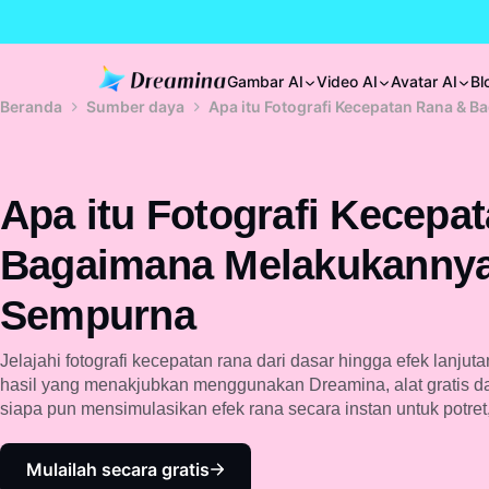
Gambar AI
Video AI
Avatar AI
Bl
Beranda
Sumber daya
Apa itu Fotografi Kecepatan Rana &
Apa itu Fotografi Kecepa
Bagaimana Melakukanny
Sempurna
Jelajahi fotografi kecepatan rana dari dasar hingga efek lanjut
hasil yang menakjubkan menggunakan Dreamina, alat gratis da
siapa pun mensimulasikan efek rana secara instan untuk potret,
Mulailah secara gratis