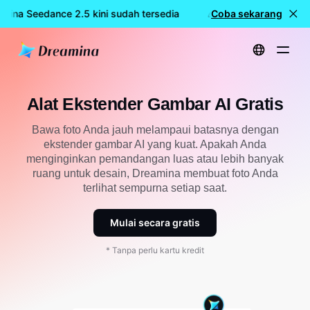
mina Seedance 2.5 kini sudah tersedia
🎉 Model baru LIVE: Dr
Coba sekarang
Beranda
Alat
Alat Perluasan Gambar AI Gratis
Alat Ekstender Gambar AI Gratis
Bawa foto Anda jauh melampaui batasnya dengan
ekstender gambar AI yang kuat. Apakah Anda
menginginkan pemandangan luas atau lebih banyak
ruang untuk desain, Dreamina membuat foto Anda
terlihat sempurna setiap saat.
Mulai secara gratis
* Tanpa perlu kartu kredit