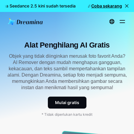
ina Seedance 2.5 kini sudah tersedia
🎉 Model baru LIVE: Dre
Coba sekarang
Beranda
Alat
Alat Penghilang AI Gratis
Alat Penghilang AI Gratis
Objek yang tidak diinginkan merusak foto favorit Anda?
AI Remover dengan mudah menghapus gangguan,
kekacauan, dan teks sambil mempertahankan tampilan
alami. Dengan Dreamina, setiap foto menjadi sempurna,
memungkinkan Anda membersihkan gambar secara
instan dan menikmati hasil yang sempurna!
Mulai gratis
* Tidak diperlukan kartu kredit