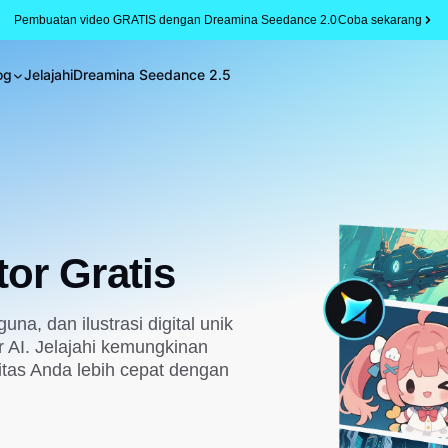
Pembuatan video GRATIS dengan Dreamina Seedance 2.0
Coba sekarang
og
Jelajahi
Dreamina Seedance 2.5
tor Gratis
na, dan ilustrasi digital unik
 AI. Jelajahi kemungkinan
itas Anda lebih cepat dengan