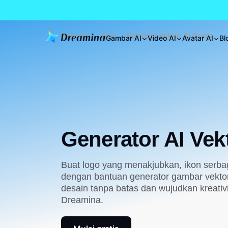
Beranda
Alat
Pembuat Vektor AI Gratis
Gambar AI
Video AI
Avatar AI
Bl
Generator AI Vek
Buat logo yang menakjubkan, ikon serbagu
dengan bantuan generator gambar vektor
desain tanpa batas dan wujudkan kreativ
Dreamina.