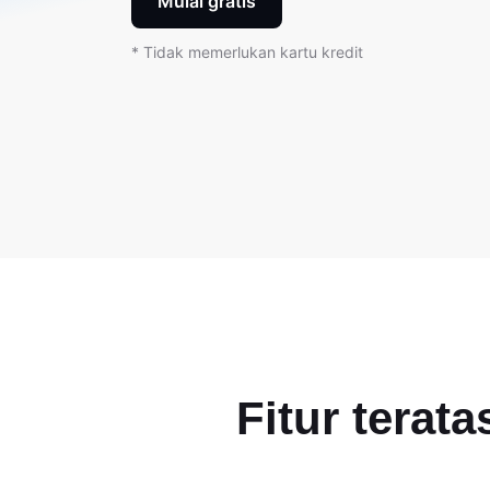
Mulai gratis
* Tidak memerlukan kartu kredit
Fitur terat