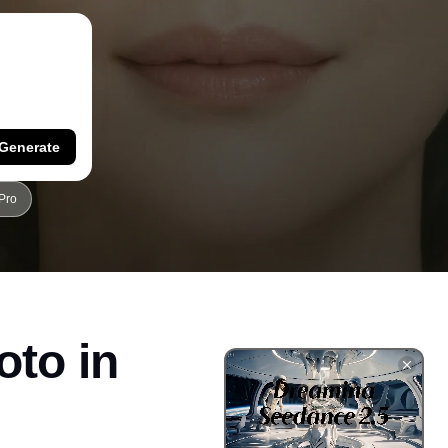
Generate
Pro
oto in