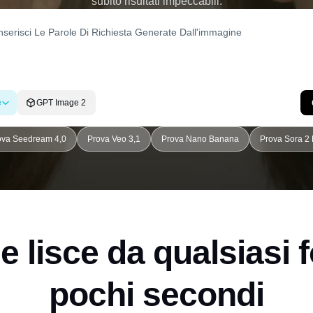
subito risultati impeccabili.
e
GPT Image 2
ova Seedream 4,0
Prova Veo 3,1
Prova Nano Banana
Prova Sora 2 
 lisce da qualsiasi f
pochi secondi