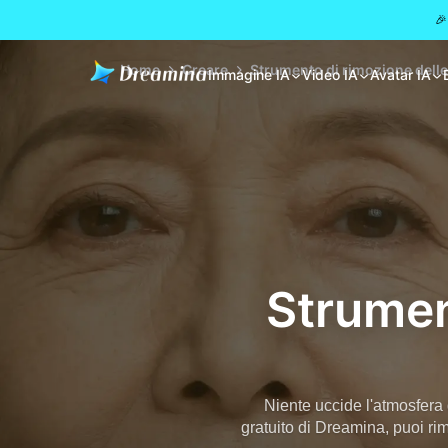
🎉
Home
Creare
Strumento di rimozione delle
Immagine IA
Video IA
Avatar IA
Strumen
Niente uccide l'atmosfera d
gratuito di Dreamina, puoi rim