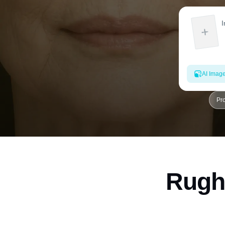
AI Imag
Pr
Rughe