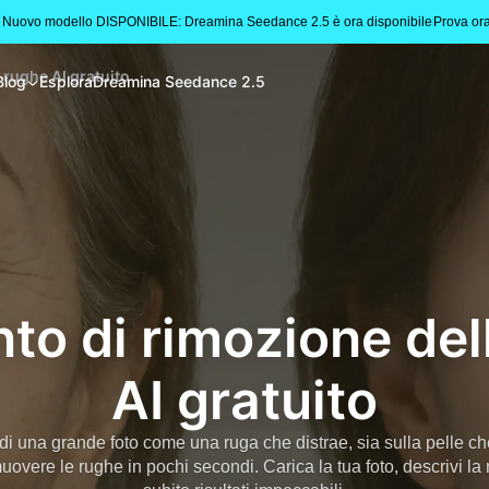
 Nuovo modello DISPONIBILE: Dreamina Seedance 2.5 è ora disponibile
Prova or
 rughe AI gratuito
Blog
Esplora
Dreamina Seedance 2.5
to di rimozione del
AI gratuito
i una grande foto come una ruga che distrae, sia sulla pelle che 
uovere le rughe in pochi secondi. Carica la tua foto, descrivi la 