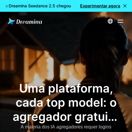
: o Dreamina Seedance 2.5 chegou
Experimentar agora
🎉 Novo modelo DISPONÍV
Início
Criar
Uma plataforma, cada top model: o agregador gratuito IA para criativos
Uma plataforma,
cada top model: o
agregador gratuito
IA para criativos
A maioria dos IA agregadores requer logins