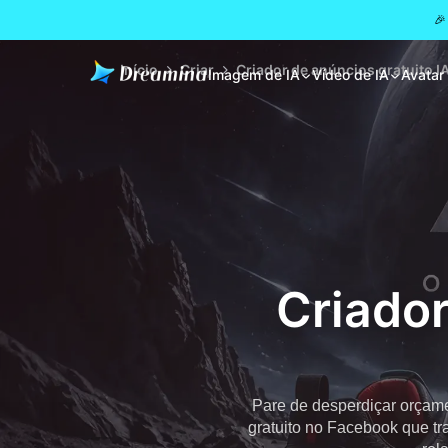
🎉
Início
Criar
Criador de anúncios gratuito 
Imagem de IA
Vídeo de IA
Avatar
Criador
Pare de desperdiçar orçame
gratuito no Facebook que tr