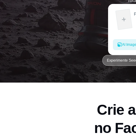
rol
AI Imag
Experimente See
Crie 
no Fac