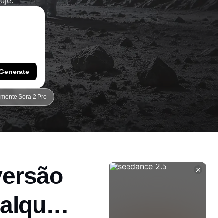
oje.
Generate
imente Sora 2 Pro
versão
ualquer