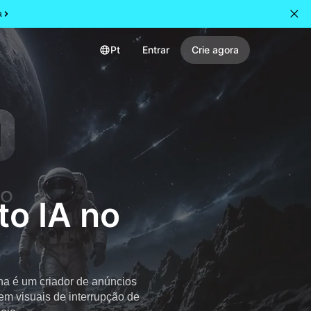
a
Pt
Entrar
Crie agora
to IA no
na é um criador de anúncios
em visuais de interrupção de