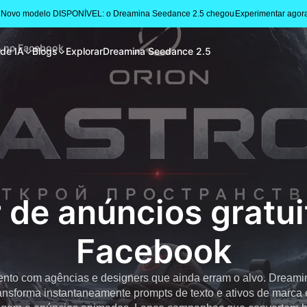
 Novo modelo DISPONÍVEL: o Dreamina Seedance 2.5 chegou
Experimentar agor
IA no Facebook
 de IA
Blogs
Explorar
Dreamina Seedance 2.5
 de anúncios gratui
Facebook
nto com agências e designers que ainda erram o alvo. Dreami
ansforma instantaneamente prompts de texto e ativos de marca 