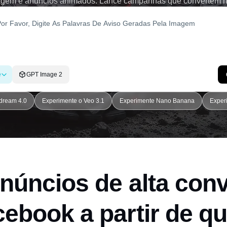
agem e anúncios animados. Lance campanhas que convertem h
e
GPT Image 2
dream 4.0
Experimente o Veo 3.1
Experimente Nano Banana
Exper
anúncios de alta con
ebook a partir de q