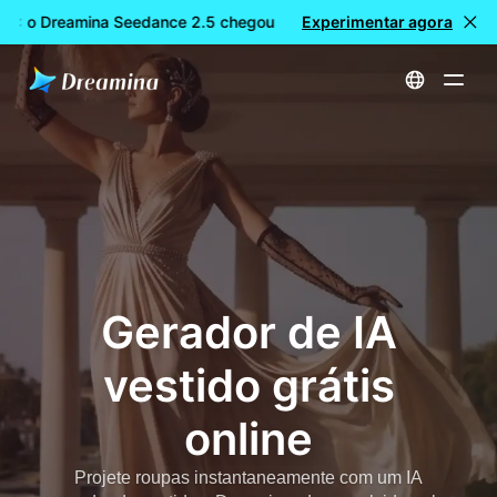
L: o Dreamina Seedance 2.5 chegou
Experimentar agora
🎉 Novo modelo DISPONÍ
Início
Ferramentas
Gerador de IA vestido grátis online
Gerador de IA
vestido grátis
online
Projete roupas instantaneamente com um IA