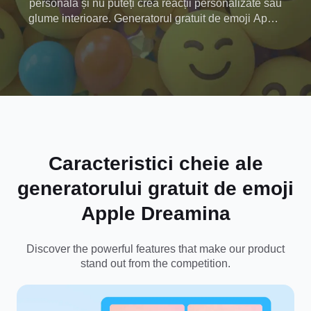
personală și nu puteți crea reacții personalizate sau
glume interioare. Generatorul gratuit de emoji Apple
AI Dreamina transformă textul sau fotografiile în
emojiuri personalizate în stil iOS, oferind chat-urilor
o notă lustruită și unică.
Caracteristici cheie ale
generatorului gratuit de emoji
Apple Dreamina
Discover the powerful features that make our product
stand out from the competition.