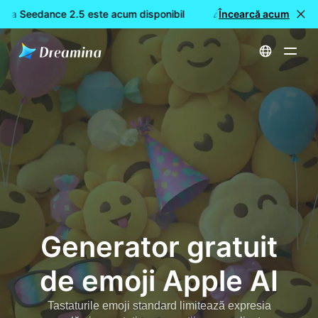
ina Seedance 2.5 este acum disponibil
🎉 Model nou LIVE: Dre
Încearcă acum
Acasă
Creează
Generator gratuit de emoji Apple AI
Generator gratuit
de emoji Apple AI
Tastaturile emoji standard limitează expresia