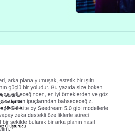
i, arka plana yumuşak, estetik bir ışıltı 
ın güçlü bir yoludur. Bu yazıda size bokeh 
 elde edileceğinden, en iyi örneklerden ve göz 
 AI Görüntü
i için uzman ipuçlarından bahsedeceğiz. 
yeler İçinde
lar Oluşturun
age 5.0 Lite by 
Seedream 5.0 
gibi modellerle 
apay zeka destekli özelliklerle süreci 
 bir şekilde bulanık bir arka planın nasıl 
art Oluşturucu
elim.