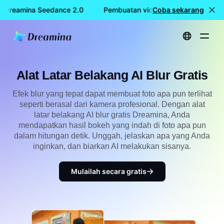
 Dreamina Seedance 2.0
Pembuatan video GRATIS dengan Dr
Coba sekarang
Beranda
Membuat
Alat Latar Belakang AI Blur Gratis
Alat Latar Belakang AI Blur Gratis
Efek blur yang tepat dapat membuat foto apa pun terlihat
seperti berasal dari kamera profesional. Dengan alat
latar belakang AI blur gratis Dreamina, Anda
mendapatkan hasil bokeh yang indah di foto apa pun
dalam hitungan detik. Unggah, jelaskan apa yang Anda
inginkan, dan biarkan AI melakukan sisanya.
Mulailah secara gratis