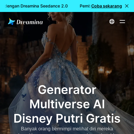
 dengan Dreamina Seedance 2.0
Pembuatan video GRATIS de
Coba sekarang
Beranda
Membuat
Generator Multiverse AI Disney Putri Gratis
Generator
Multiverse AI
Disney Putri Gratis
Banyak orang bermimpi melihat diri mereka