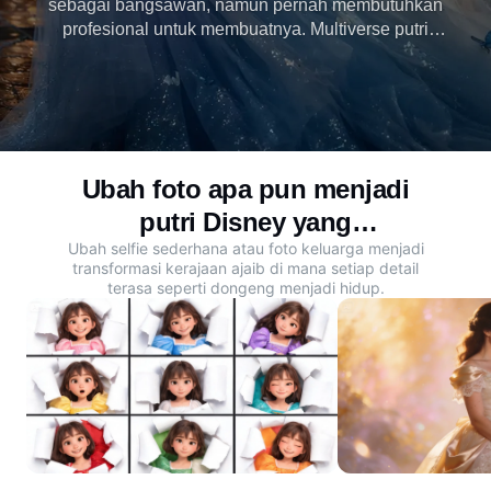
sebagai bangsawan, namun pernah membutuhkan
profesional untuk membuatnya. Multiverse putri
Disney sekarang menjadi kenyataan dengan
Dreamina, yang mengubah foto apa pun menjadi
beberapa gaya putri dongeng dalam hitungan detik.
Coba sekarang.
Ubah foto apa pun menjadi
putri Disney yang
Ubah selfie sederhana atau foto keluarga menjadi
menakjubkan
transformasi kerajaan ajaib di mana setiap detail
terasa seperti dongeng menjadi hidup.