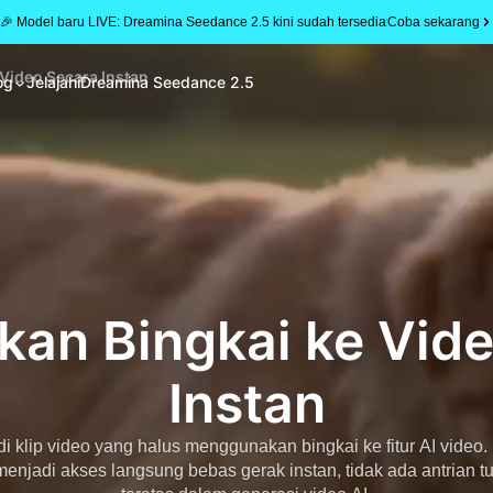
🎉 Model baru LIVE: Dreamina Seedance 2.5 kini sudah tersedia
Coba sekarang
 Video Secara Instan
og
Jelajahi
Dreamina Seedance 2.5
kan Bingkai ke Vid
Instan
i klip video yang halus menggunakan bingkai ke fitur AI vide
jadi akses langsung bebas gerak instan, tidak ada antrian tu