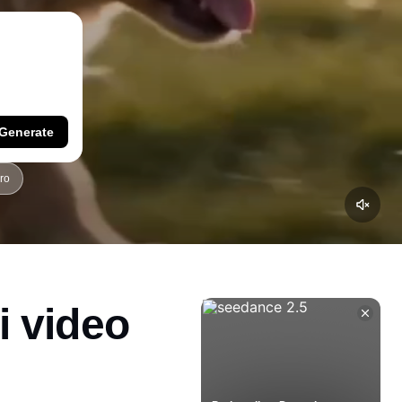
Generate
ro
i video