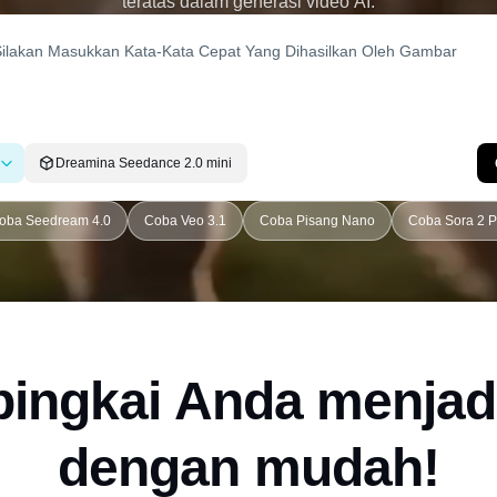
teratas dalam generasi video AI.
Dreamina Seedance 2.0 mini
oba Seedream 4.0
Coba Veo 3.1
Coba Pisang Nano
Coba Sora 2 P
ingkai Anda menjad
dengan mudah!