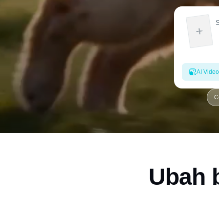
AI Video
C
Ubah b