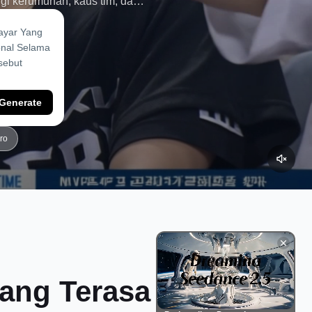
gi kerumunan, kaus tim, dan
Generate
ro
ang Terasa Nyata