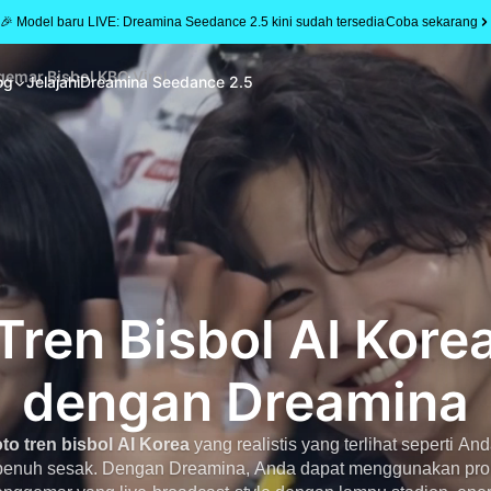
🎉 Model baru LIVE: Dreamina Seedance 2.5 kini sudah tersedia
Coba sekarang
ggemar Bisbol KBO Viral
og
Jelajahi
Dreamina Seedance 2.5
Tren Bisbol AI Korea
dengan Dreamina
oto tren bisbol AI Korea
yang realistis yang terlihat seperti 
enuh sesak. Dengan Dreamina, Anda dapat menggunakan prom