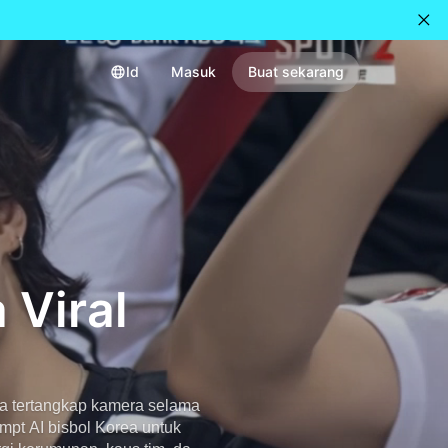
Id
Masuk
Buat sekarang
 Viral
Anda tertangkap kamera selama
pt AI bisbol Korea untuk