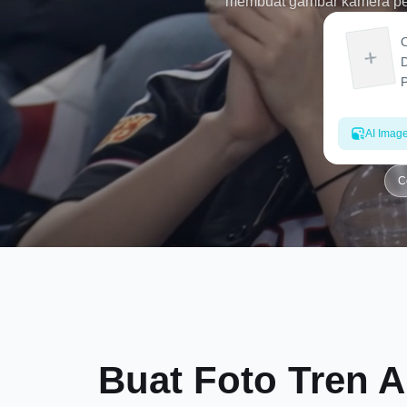
membuat gambar kamera peng
AI Imag
C
Buat Foto Tren 