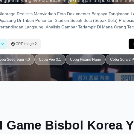
gemar yang live-broadcast-style dengan lampu stadion, ener
tampilan kamera yang viral yang disukai pengguna.
e
GPT Image 2
oba Seedream 4.0
Coba Veo 3.1
Coba Pisang Nano
Coba Sora 2 P
AI Game Bisbol Korea Y