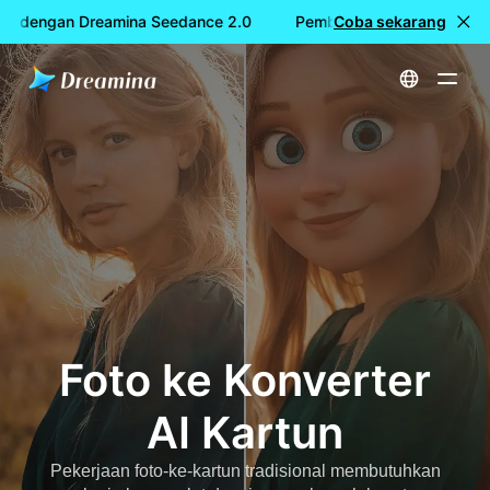
S dengan Dreamina Seedance 2.0
Pembuatan video GRATIS d
Coba sekarang
Beranda
Membuat
Foto ke Konverter AI Kartun
Foto ke Konverter
AI Kartun
Pekerjaan foto-ke-kartun tradisional membutuhkan