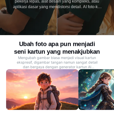
pekerja lepas, alat desain yang kompleks, atau
aplikasi dasar yang mendistorsi detail. AI foto-ke-
kartun Dreamina memudahkan untuk mengunggah
dan mendapatkan anime, komik strip, atau seni 3D
dalam hitungan detik. Cobalah gratis hari ini.
Ubah foto apa pun menjadi
seni kartun yang menakjubkan
Mengubah gambar biasa menjadi visual kartun
ekspresif, digambar tangan namun sangat detail
dan bergaya dengan
generator kartun AI
Dreamina.