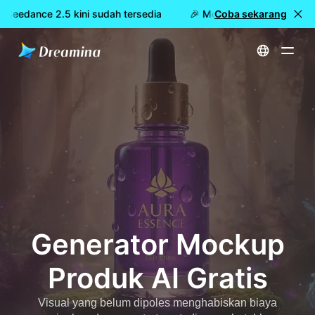
 Seedance 2.5 kini sudah tersedia
🎉 Model baru LIVE: Dreami
Coba sekarang
Beranda
Membuat
Generator Mockup Produk AI Gratis
Generator Mockup
Produk AI Gratis
Visual yang belum dipoles menghabiskan biaya