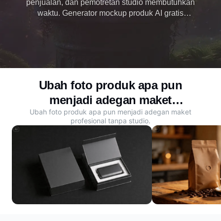
penjualan, dan pemotretan studio membutuhkan
waktu. Generator mockup produk AI gratis
Dreamina secara instan mengubah produk Anda
menjadi gambar dan video profesional sehingga
Anda dapat meluncurkannya seperti seorang
profesional.
Ubah foto produk apa pun
menjadi adegan maket
Ubah foto produk apa pun menjadi adegan maket
profesional
profesional tanpa studio.