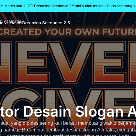
🎉 Model baru LIVE: Dreamina Seedance 2.5 kini sudah tersedia
Coba sekarang
n AI Gratis
og
Jelajahi
Dreamina Seedance 2.5
or Desain Slogan A
ual yang dipoles sering kali berarti membuang waktu berjam-
ng hambar. Dreamina, pembuat desain slogan AI gratis, mengub