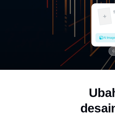
AI Imag
C
Ubah
desai