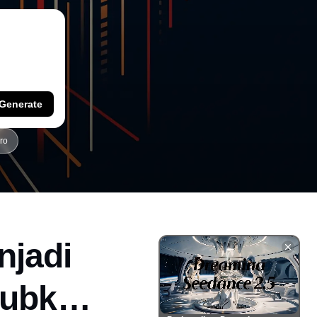
Generate
ro
njadi
jubkan