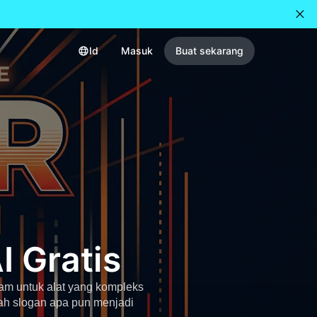
Id
Masuk
Buat sekarang
I Gratis
jam untuk alat yang kompleks
ah slogan apa pun menjadi