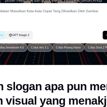
poster mencolok dan grafik merek. Hidupkan pesan Anda
e
GPT Image 2
oba Seedream 4.0
Coba Veo 3.1
Coba Pisang Nano
Coba Sora 2 P
 slogan apa pun me
n visual yang menak