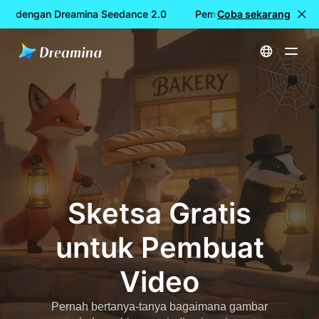
IS dengan Dreamina Seedance 2.0
Pembuatan video GRATIS 
Coba sekarang
Beranda
Sketsa Gratis untuk Pembuat Video
Sketsa Gratis
untuk Pembuat
Video
Pernah bertanya-tanya bagaimana gambar