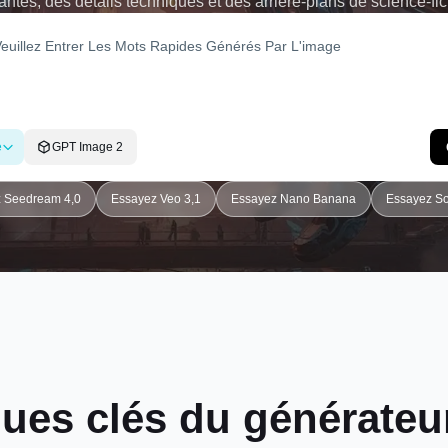
lantes, des détails techniques et des arrière-plans de science-fic
e
GPT Image 2
 Seedream 4,0
Essayez Veo 3,1
Essayez Nano Banana
Essayez So
ques clés du générateur