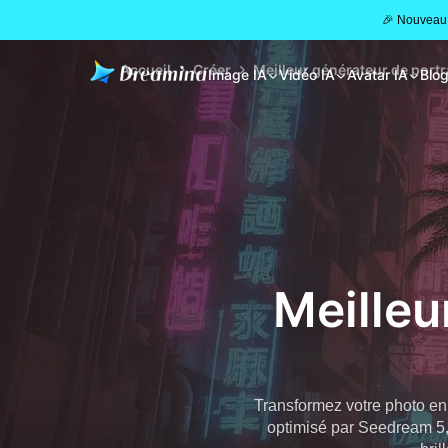
🎉 Nouveau 
Accueil
Créer
Meilleur générateur de port
Image IA
Vidéo IA
Avatar IA
Blo
Meilleu
Transformez votre photo en 
optimisé par Seedream 5,0