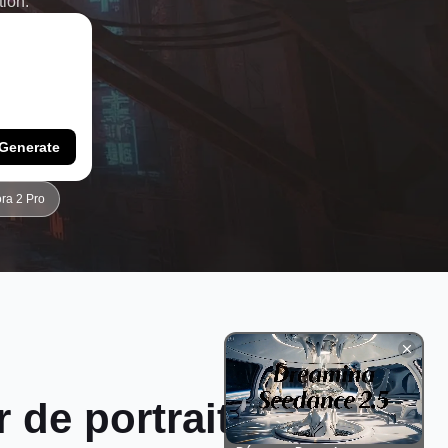
tion.
Generate
ra 2 Pro
 de portraits