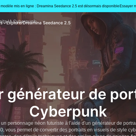
modèle mis en ligne : Dreamina Seedance 2.5 est désormais disponible
Essayer m
raits IA Cyberpunk
gs
Explorer
Dreamina Seedance 2.5
r générateur de port
Cyberpunk
un personnage néon futuriste à l'aide d'un générateur de portr
, vous permet de convertir des portraits en visuels de style c