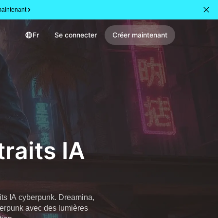
aintenant
Fr
Se connecter
Créer maintenant
raits IA
aits IA cyberpunk. Dreamina,
yberpunk avec des lumières