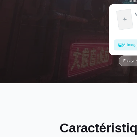
bril
AI Imag
Essayez
Caractéristi