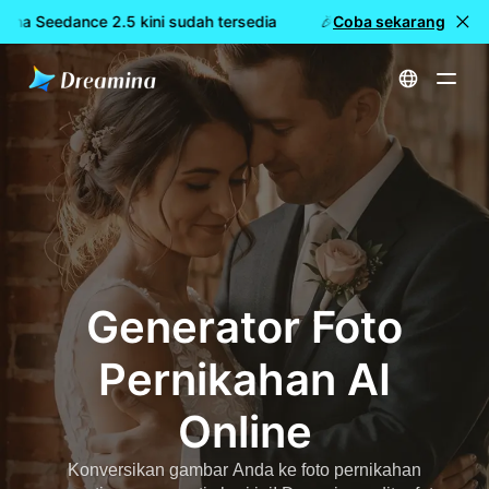
ina Seedance 2.5 kini sudah tersedia
🎉 Model baru LIVE: Dre
Coba sekarang
Beranda
Membuat
Generator Foto Pernikahan AI Online
Generator Foto
Pernikahan AI
Online
Konversikan gambar Anda ke foto pernikahan